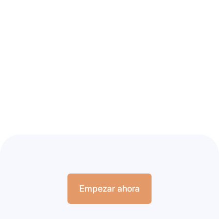
Una nueva colaboración
entre Aubenhausen e
Hippovibe
Leer el artículo
Empezar ahora