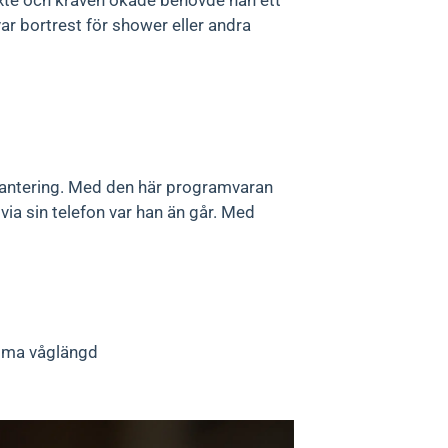
äxte och kraven ökade behövde han ett
 var bortrest för shower eller andra
sthantering. Med den här programvaran
 via sin telefon var han än går. Med
samma våglängd