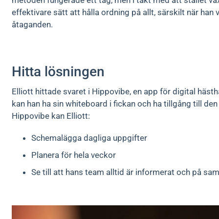
metoden fungerade ett tag, men i takt med att stallet v
effektivare sätt att hålla ordning på allt, särskilt när han
åtaganden.
Hitta lösningen
Elliott hittade svaret i Hippovibe, en app för digital hä
kan han ha sin whiteboard i fickan och ha tillgång till den
Hippovibe kan Elliott:
Schemalägga dagliga uppgifter
Planera för hela veckor
Se till att hans team alltid är informerat och på 