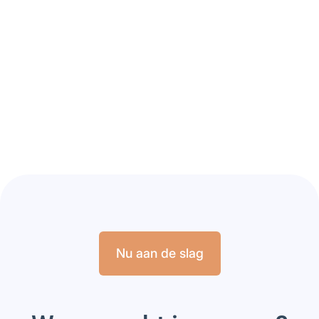
Een nieuwe
samenwerking tussen
Aubenhausen en
Hippovibe
Artikel lezen
Nu aan de slag