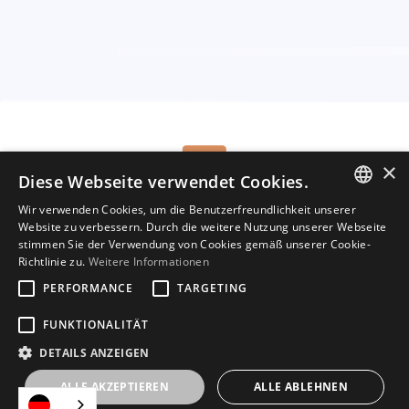
×
Diese Webseite verwendet Cookies.
Tel.:
(+49) 160 967 103 00
Mail:
welcome@hippovibe.com
Wir verwenden Cookies, um die Benutzerfreundlichkeit unserer
ENGLISH
Website zu verbessern. Durch die weitere Nutzung unserer Webseite
Starte jetzt deine kostenlose
stimmen Sie der Verwendung von Cookies gemäß unserer Cookie-
Testversion
GERMAN
Richtlinie zu.
Weitere Informationen
DUTCH
PERFORMANCE
TARGETING
FRENCH
FUNKTIONALITÄT
Urheberrecht © Hippovibe 2025
DETAILS ANZEIGEN
Sicherheit
Datenschutzbestimmungen
Bedingungen und
ALLE AKZEPTIEREN
ALLE ABLEHNEN
Konditionen