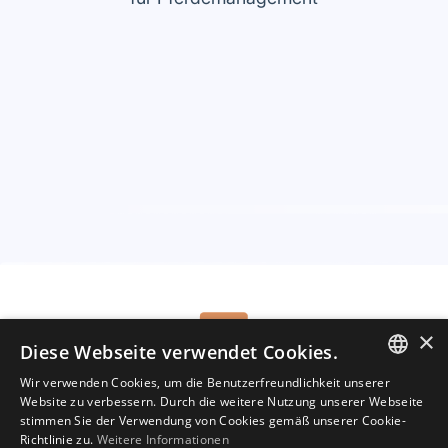
×
Diese Webseite verwendet Cookies.
Tel.:
(+49) 160 967 103 00
Mail:
welcome@hippovibe.com
Wir verwenden Cookies, um die Benutzerfreundlichkeit unserer
ENGLISH
Website zu verbessern. Durch die weitere Nutzung unserer Webseite
Starte jetzt deine kostenlose
stimmen Sie der Verwendung von Cookies gemäß unserer Cookie-
Testversion
GERMAN
Richtlinie zu.
Weitere Informationen